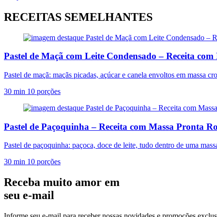
RECEITAS SEMELHANTES
Pastel de Maçã com Leite Condensado – Receita co
Pastel de maçã: maçãs picadas, açúcar e canela envoltos em massa croc
30 min
10 porções
Pastel de Paçoquinha – Receita com Massa Pronta 
Pastel de paçoquinha: paçoca, doce de leite, tudo dentro de uma massa 
30 min
10 porções
Receba muito amor em
seu e-mail
Informe seu e-mail para receber nossas novidades e promoções exclus