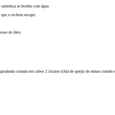
 e umedeça as bordas com água
 que o recheio escape;
cesso de óleo;
e goiabada cortada em cubos
2 xícaras (chá) de queijo de minas cortado