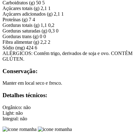
Carboidratos (g)
50
5
Açúcares totais (g)
2,1
1
Açúcares adicionados (g)
2,1
1
Proteínas (g)
7
4
Gorduras totais (g)
1,1
0,2
Gorduras saturadas (g)
0,3
0
Gorduras trans (g)
0
0
Fibra alimentar (g)
2,2
2
Sódio (mg)
424
6
ALÉRGICOS: Contém trigo, derivados de soja e ovo. CONTÉM
GLÚTEN.
Conservação:
Manter em local seco e fresco.
Detalhes técnicos:
Orgânico: não
Light: não
Integral: não