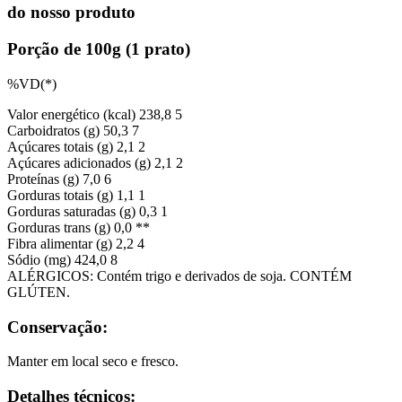
do nosso produto
Porção de 100g (1 prato)
%VD(*)
Valor energético (kcal)
238,8
5
Carboidratos (g)
50,3
7
Açúcares totais (g)
2,1
2
Açúcares adicionados (g)
2,1
2
Proteínas (g)
7,0
6
Gorduras totais (g)
1,1
1
Gorduras saturadas (g)
0,3
1
Gorduras trans (g)
0,0
**
Fibra alimentar (g)
2,2
4
Sódio (mg)
424,0
8
ALÉRGICOS: Contém trigo e derivados de soja. CONTÉM
GLÚTEN.
Conservação:
Manter em local seco e fresco.
Detalhes técnicos: