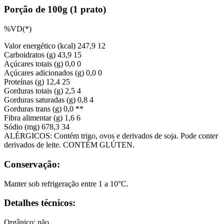
Porção de 100g (1 prato)
%VD(*)
Valor energético (kcal)
247,9
12
Carboidratos (g)
43,9
15
Açúcares totais (g)
0,0
0
Açúcares adicionados (g)
0,0
0
Proteínas (g)
12,4
25
Gorduras totais (g)
2,5
4
Gorduras saturadas (g)
0,8
4
Gorduras trans (g)
0,0
**
Fibra alimentar (g)
1,6
6
Sódio (mg)
678,3
34
ALÉRGICOS: Contém trigo, ovos e derivados de soja. Pode conter
derivados de leite. CONTÉM GLÚTEN.
Conservação:
Manter sob refrigeração entre 1 a 10°C.
Detalhes técnicos:
Orgânico: não