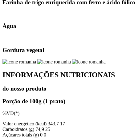
Farinha de trigo enriquecida com ferro e ácido fólico
Água
Gordura vegetal
INFORMAÇÕES NUTRICIONAIS
do nosso produto
Porção de 100g (1 prato)
%VD(*)
Valor energético (kcal)
343,7
17
Carboidratos (g)
74,9
25
Açúcares totais (g)
0
0