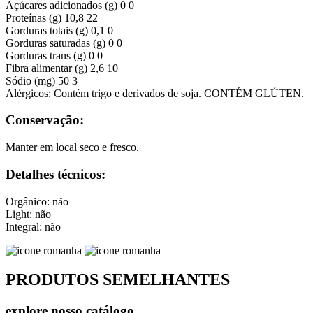
Açúcares adicionados (g)
0
0
Proteínas (g)
10,8
22
Gorduras totais (g)
0,1
0
Gorduras saturadas (g)
0
0
Gorduras trans (g)
0
0
Fibra alimentar (g)
2,6
10
Sódio (mg)
50
3
Alérgicos: Contém trigo e derivados de soja. CONTÉM GLÚTEN.
Conservação:
Manter em local seco e fresco.
Detalhes técnicos:
Orgânico: não
Light: não
Integral: não
PRODUTOS SEMELHANTES
explore nosso catálogo