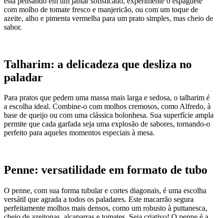
está pensando em um jantar sofisticado, experimente o espaguete
com molho de tomate fresco e manjericão, ou com um toque de
azeite, alho e pimenta vermelha para um prato simples, mas cheio de
sabor.
Talharim: a delicadeza que desliza no
paladar
Para pratos que pedem uma massa mais larga e sedosa, o talharim é
a escolha ideal. Combine-o com molhos cremosos, como Alfredo, à
base de queijo ou com uma clássica bolonhesa. Sua superfície ampla
permite que cada garfada seja uma explosão de sabores, tornando-o
perfeito para aqueles momentos especiais à mesa.
Penne: versatilidade em formato de tubo
O penne, com sua forma tubular e cortes diagonais, é uma escolha
versátil que agrada a todos os paladares. Este macarrão segura
perfeitamente molhos mais densos, como um robusto à puttanesca,
cheio de azeitonas, alcaparras e tomates. Seja criativo! O penne é a